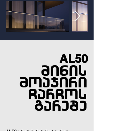
AL50
MIMminis
moajiri
CarCos
გareSe