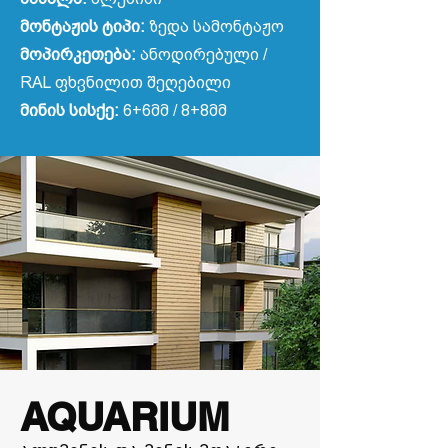
მონტაჟის ტიპი:
ზედა სამონტაჟო
მოპირკეთება:
ანოდირებული /
RAL ფხვნილით შეღებილი
მინის სისქე:
6+6მმ / 8+8მმ
AQUARIUM