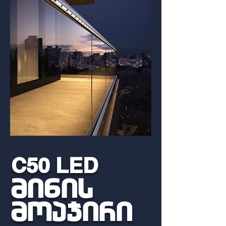
C50
LED
minis
mოajiri