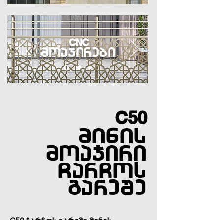
CNC
moajirebi
C50
MIMminis
moajiri
CarCos
გareSe