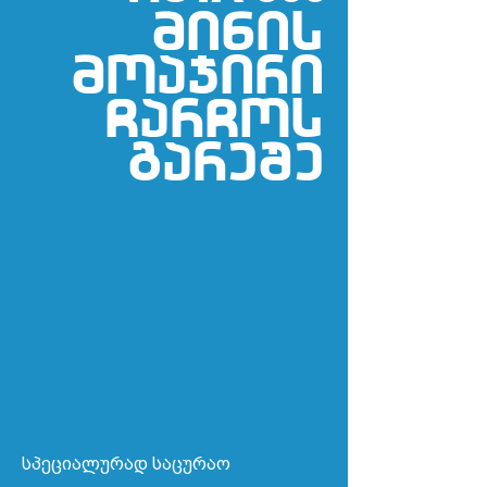
MIMminis
moajiri
CarCos
გareSe
სპეციალურად საცურაო