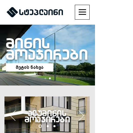
minis
moajirebi
მეტის ნახვა
aluminis
moajirebi